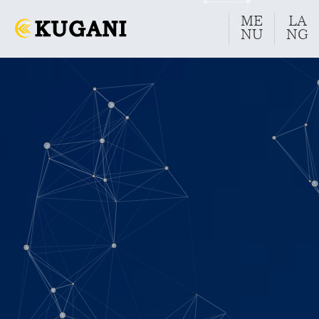
ME
LA
NU
NG